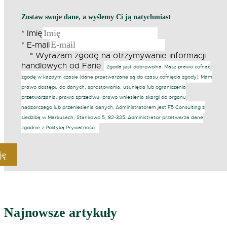
Zostaw swoje dane, a wyślemy Ci ją natychmiast
*
Imię
*
E-mail
*
Wyrażam zgodę na otrzymywanie informacji
handlowych od Farie
Zgoda jest dobrowolna. Masz prawo cofnąć
zgodę w każdym czasie (dane przetwarzane są do czasu cofnięcia zgody). Mam
prawo dostępu do danych, sprostowania, usunięcia lub ograniczenia
przetwarzania, prawo sprzeciwu, prawo wniesienia skargi do organu
nadzorczego lub przeniesienia danych. Administratorem jest F5 Consulting z
siedzibą w Markusach, Stankowo 5, 82-325. Administrator przetwarza dane
zgodnie z Polityką Prywatności.
Najnowsze artykuły