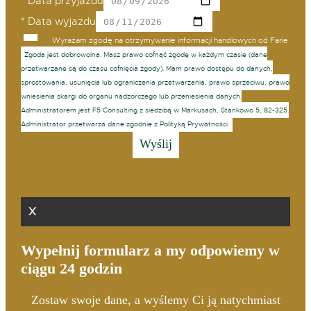
*
Data przyjazdu
*
Data wyjazdu
Wyrażam zgodę na otrzymywanie informacji handlowych od Farie
Zgoda jest dobrowolna. Masz prawo cofnąć zgodę w każdym czasie (dane
przetwarzane są do czasu cofnięcia zgody). Mam prawo dostępu do danych,
sprostowania, usunięcia lub ograniczenia przetwarzania, prawo sprzeciwu, prawo
wniesienia skargi do organu nadzorczego lub przeniesienia danych.
Administratorem jest F5 Consulting z siedzibą w Markusach, Stankowo 5, 82-325.
Administrator przetwarza dane zgodnie z Polityką Prywatności.
X
Wypełnij formularz a my odpowiemy w
ciągu 24 godzin
Zostaw swoje dane, a wyślemy Ci ją natychmiast