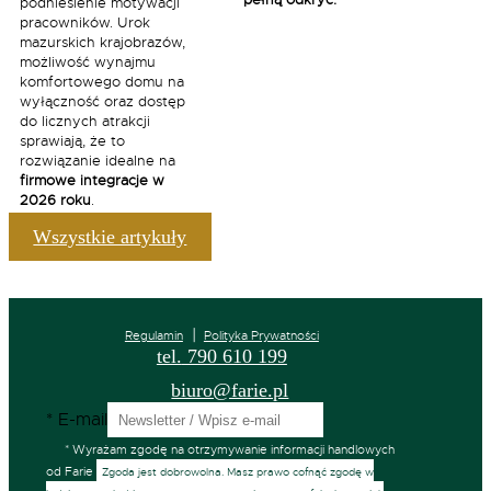
podniesienie motywacji
pracowników. Urok
mazurskich krajobrazów,
możliwość wynajmu
komfortowego domu na
wyłączność oraz dostęp
do licznych atrakcji
sprawiają, że to
rozwiązanie idealne na
firmowe integracje w
2026 roku
.
Wszystkie artykuły
Regulamin
Polityka Prywatności
tel.
790 610 199
biuro@farie.pl
*
E-mail
*
Wyrażam zgodę na otrzymywanie informacji handlowych
od Farie
Zgoda jest dobrowolna. Masz prawo cofnąć zgodę w