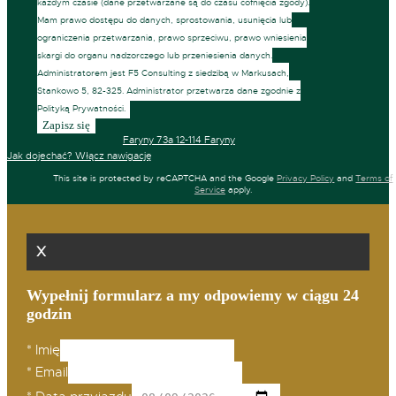
każdym czasie (dane przetwarzane są do czasu cofnięcia zgody).
Mam prawo dostępu do danych, sprostowania, usunięcia lub
ograniczenia przetwarzania, prawo sprzeciwu, prawo wniesienia
skargi do organu nadzorczego lub przeniesienia danych.
Administratorem jest F5 Consulting z siedzibą w Markusach,
Stankowo 5, 82-325. Administrator przetwarza dane zgodnie z
Polityką Prywatności.
Faryny 73a 12-114 Faryny
Jak dojechać? Włącz nawigację
This site is protected by reCAPTCHA and the Google
Privacy Policy
and
Terms of
Service
apply.
X
Wypełnij formularz a my odpowiemy w ciągu 24
godzin
*
Imię
*
Email