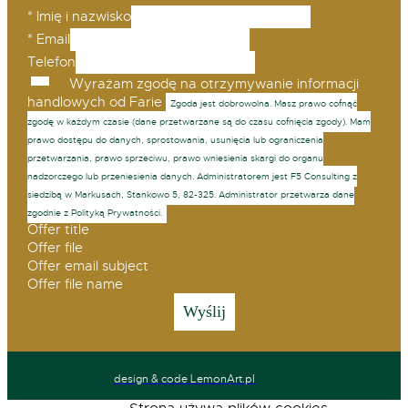
*
Imię i nazwisko
*
Email
Telefon
Wyrażam zgodę na otrzymywanie informacji
handlowych od Farie
Zgoda jest dobrowolna. Masz prawo cofnąć
zgodę w każdym czasie (dane przetwarzane są do czasu cofnięcia zgody). Mam
prawo dostępu do danych, sprostowania, usunięcia lub ograniczenia
przetwarzania, prawo sprzeciwu, prawo wniesienia skargi do organu
nadzorczego lub przeniesienia danych. Administratorem jest F5 Consulting z
siedzibą w Markusach, Stankowo 5, 82-325. Administrator przetwarza dane
zgodnie z Polityką Prywatności.
Offer title
Offer file
Offer email subject
Offer file name
design & code LemonArt.pl